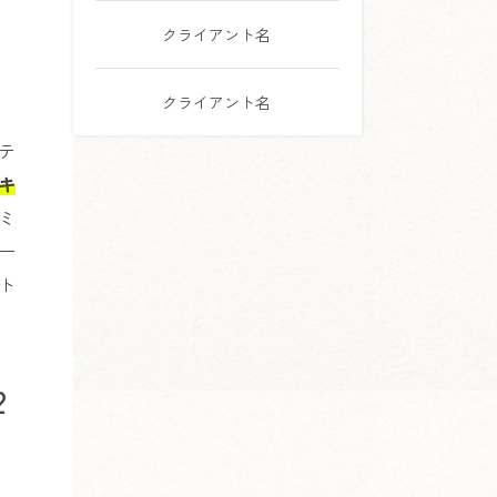
クライアント名
クライアント名
テ
キ
ミ
ー
ト
2