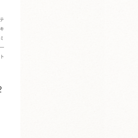
テ
キ
ミ
ー
ト
2